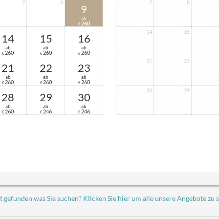
7
8
7
8
9
Durch die individuelle Möblierung hat jedes Z
ab
Beispielbilder der angebotenen Kategorie!
260
€
14
15
14
15
16
ab
ab
ab
260
260
260
€
€
€
21
22
21
22
23
ab
ab
ab
260
260
260
€
€
€
28
29
28
29
30
ab
ab
ab
260
246
246
€
€
€
t gefunden was Sie suchen? Klicken Sie hier um alle unsere Angebote zu 