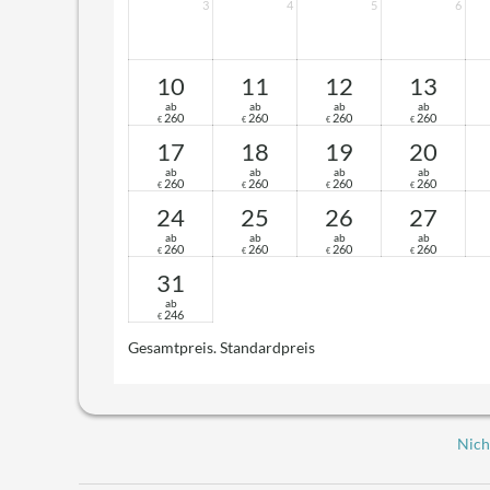
3
4
5
6
10
11
12
13
ab
ab
ab
ab
260
260
260
260
€
€
€
€
17
18
19
20
ab
ab
ab
ab
260
260
260
260
€
€
€
€
24
25
26
27
ab
ab
ab
ab
260
260
260
260
€
€
€
€
31
ab
246
€
Gesamtpreis
. Standardpreis
Nich