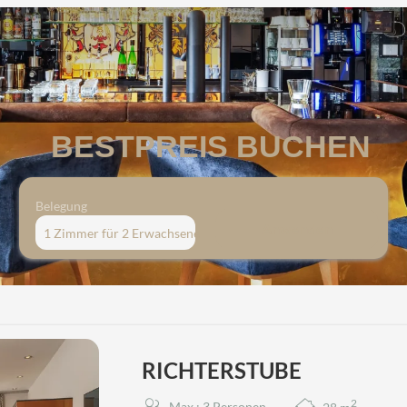
BESTPREIS BUCHEN
Belegung
Anwenden
1 Zimmer
für
2 Erwachsene
 "RICHTERSTUBE"
RICHTERSTUBE
2
Max.: 3 Personen